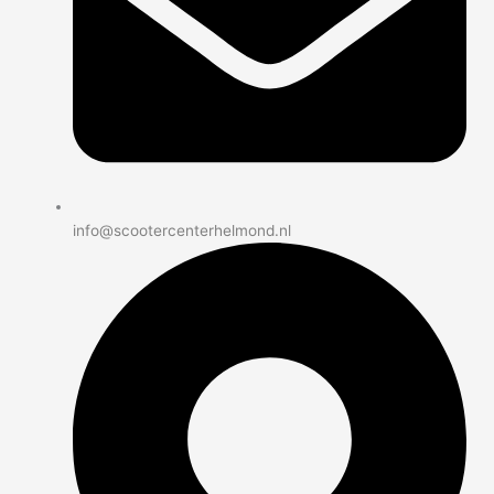
info@scootercenterhelmond.nl