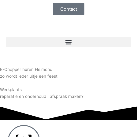
Ga
Contact
naar
de
inhoud
E-Chopper huren Helmond
zo wordt ieder uitje een feest
Werkplaats
reparatie en onderhoud | afspraak maken?