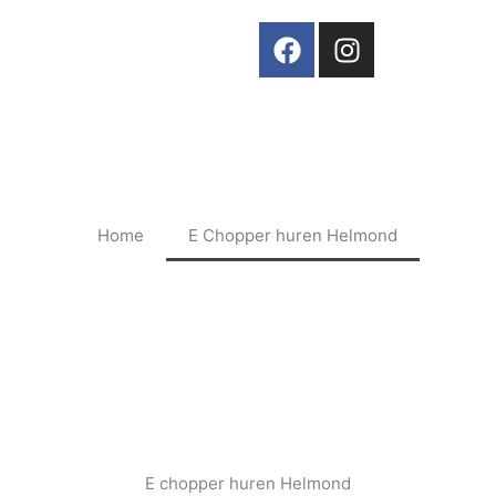
F
I
a
n
c
s
e
t
b
a
o
g
o
r
k
a
Home
E Chopper huren Helmond
m
E chopper huren Helmond